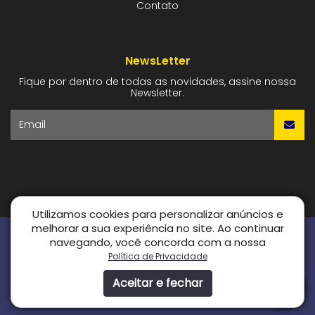
Contato
NewsLetter
Fique por dentro de todas as novidades, assine nossa
Newsletter.
Email
Utilizamos cookies para personalizar anúncios e
melhorar a sua experiência no site. Ao continuar
navegando, você concorda com a nossa
Política de Privacidade
CNPJ: 30.097.314/0001-15
LIDERE - CORRETORA DE SEGUROS ©
- Todos os direitos reservados.
Aceitar e fechar
Criação de Sites: GV8 Agência Digital